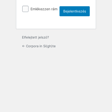
Emlékezzen rám
Elfelejtett jelszó?
← Corpora in Si(gh)te